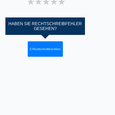
1 star
2 stars
3 stars
4 stars
5 stars
HABEN SIE RECHTSCHREIBFEHLER
GESEHEN?
Rechtschreibkorrektur