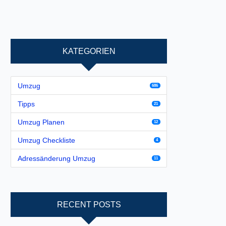
KATEGORIEN
Umzug
686
Tipps
21
Umzug Planen
12
Umzug Checkliste
4
Adressänderung Umzug
11
RECENT POSTS