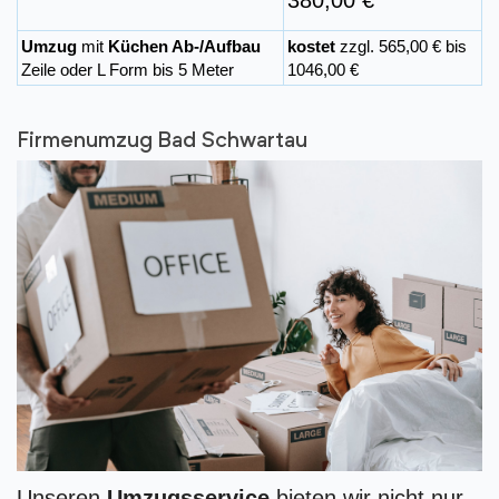
380,00 €
Umzug
mit
Küchen Ab-/Aufbau
kostet
zzgl. 565,00 € bis
Zeile oder L Form bis 5 Meter
1046,00 €
Firmenumzug Bad Schwartau
Unseren
Umzugsservice
bieten wir nicht nur