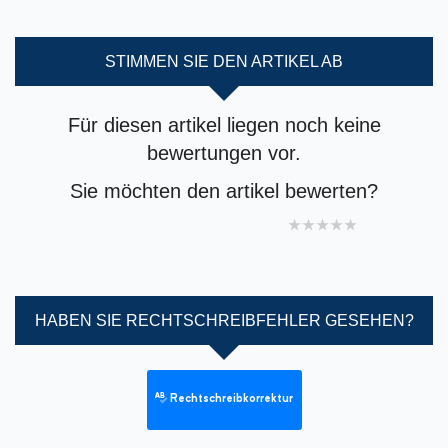
STIMMEN SIE DEN ARTIKEL AB
Für diesen artikel liegen noch keine
bewertungen vor.
Sie möchten den artikel bewerten?
1 star
2 stars
3 stars
4 stars
5 stars
HABEN SIE RECHTSCHREIBFEHLER GESEHEN?
Rechtschreibkorrektur