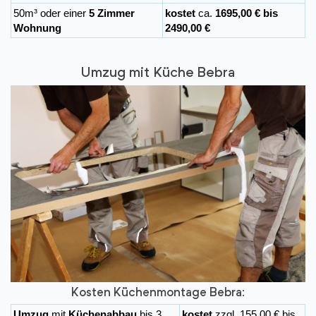
50m³ oder einer
5 Zimmer
kostet
ca.
1695,00 € bis
Wohnung
2490,00 €
Umzug mit Küche Bebra
Kosten Küchenmontage Bebra:
Umzug
mit
Küchenabbau
bis 3
kostet
zzgl. 155,00 € bis