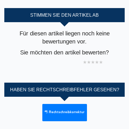
STIMMEN SIE DEN ARTIKEL AB
Für diesen artikel liegen noch keine
bewertungen vor.
Sie möchten den artikel bewerten?
1 star
2 stars
3 stars
4 stars
5 stars
HABEN SIE RECHTSCHREIBFEHLER GESEHEN?
Rechtschreibkorrektur