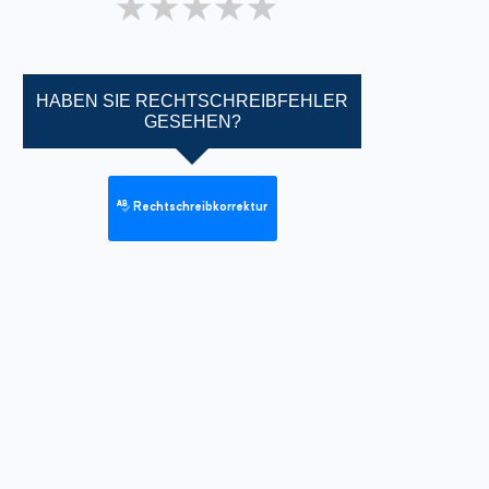
1 star
2 stars
3 stars
4 stars
5 stars
HABEN SIE RECHTSCHREIBFEHLER
GESEHEN?
Rechtschreibkorrektur