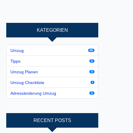
KATEGORIEN
Umzug
686
Tipps
21
Umzug Planen
12
Umzug Checkliste
4
Adressänderung Umzug
11
RECENT POSTS