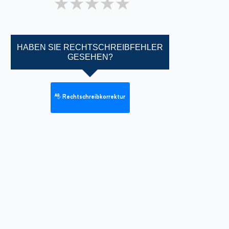
1 star
2 stars
3 stars
4 stars
5 stars
HABEN SIE RECHTSCHREIBFEHLER
GESEHEN?
Rechtschreibkorrektur