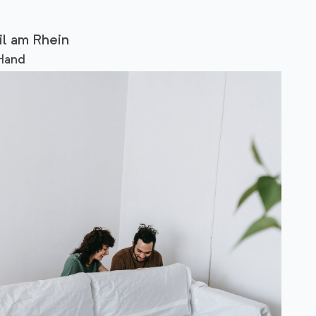
l am Rhein
 Hand