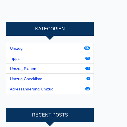
KATEGORIEN
Umzug
686
Tipps
21
Umzug Planen
12
Umzug Checkliste
4
Adressänderung Umzug
11
RECENT POSTS