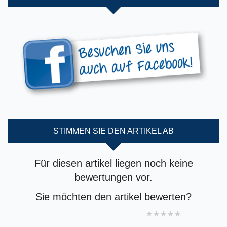
STIMMEN SIE DEN ARTIKEL AB
Für diesen artikel liegen noch keine
bewertungen vor.
Sie möchten den artikel bewerten?
1 star
2 stars
3 stars
4 stars
5 stars