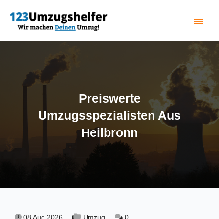
menu
(current)
Preiswerte
Umzugsspezialisten Aus
Heilbronn
08 Aug 2026,
Umzug,
0