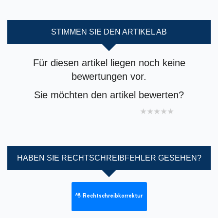
STIMMEN SIE DEN ARTIKEL AB
Für diesen artikel liegen noch keine
bewertungen vor.
Sie möchten den artikel bewerten?
1 star
2 stars
3 stars
4 stars
5 stars
HABEN SIE RECHTSCHREIBFEHLER GESEHEN?
Rechtschreibkorrektur