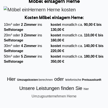
Möbel einlagern Herne
Kosten Möbel einlagern Herne:
10m³ oder
2 Zimmer
ins
kostet
monatlich ca.
90,00 € bis
Selfstorage
130,00 €
20m³ oder
3 Zimmer
ins
kostet
monatlich ca.
110,00 € bis
Selfstorage
160,00 €
30m³ oder
4 Zimmer
ins
kostet
monatlich ca.
140,00 € bis
Selfstorage
220,00 €
50m³ oder
5 Zimmer
ins
kostet
monatlich ca.
180,00 € bis
Selfstorage
350,00 €
Hier
oder
Umzugskosten
berechnen
telefonische
Preisauskunft
Unsere Leistungen finden Sie
hier
Umzugsunternehmen Herne