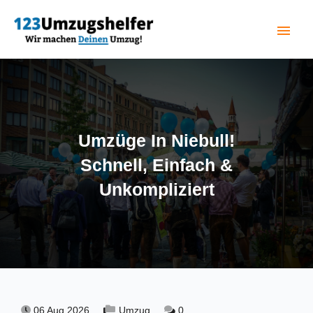
menu
(current)
Umzüge In Niebull!
Schnell, Einfach &
Unkompliziert
06 Aug 2026,
Umzug,
0