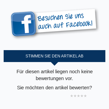
STIMMEN SIE DEN ARTIKEL AB
Für diesen artikel liegen noch keine
bewertungen vor.
Sie möchten den artikel bewerten?
1 star
2 stars
3 stars
4 stars
5 stars