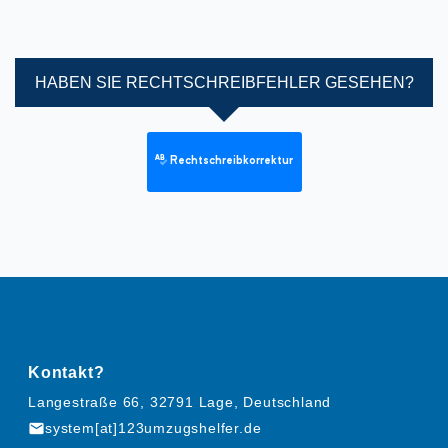
HABEN SIE RECHTSCHREIBFEHLER GESEHEN?
Rechtschreibkorrektur
Kontakt?
Langestraße 66, 32791 Lage, Deutschland
mail
system[at]123umzugshelfer.de