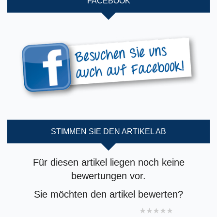
FACEBOOK
STIMMEN SIE DEN ARTIKEL AB
Für diesen artikel liegen noch keine
bewertungen vor.
Sie möchten den artikel bewerten?
1 star
2 stars
3 stars
4 stars
5 stars