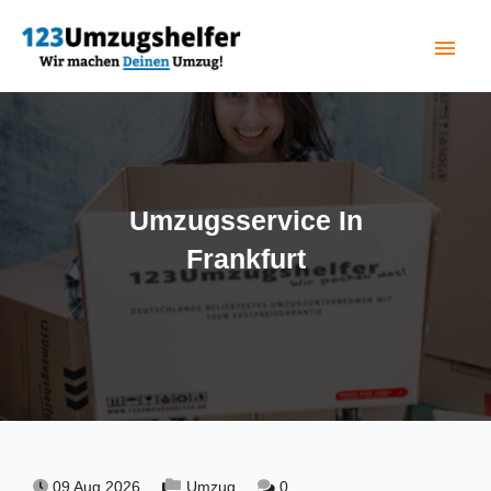
menu
(current)
Umzugsservice In
Frankfurt
09 Aug 2026,
Umzug,
0