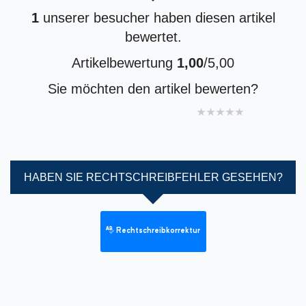
1
unserer besucher haben diesen artikel
bewertet.
Artikelbewertung
1,00
/5,00
Sie möchten den artikel bewerten?
1 star
2 stars
3 stars
4 stars
5 stars
HABEN SIE RECHTSCHREIBFEHLER GESEHEN?
Rechtschreibkorrektur