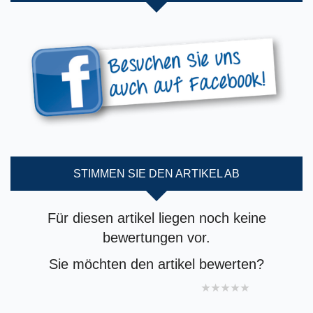
STIMMEN SIE DEN ARTIKEL AB
Für diesen artikel liegen noch keine
bewertungen vor.
Sie möchten den artikel bewerten?
1 star
2 stars
3 stars
4 stars
5 stars