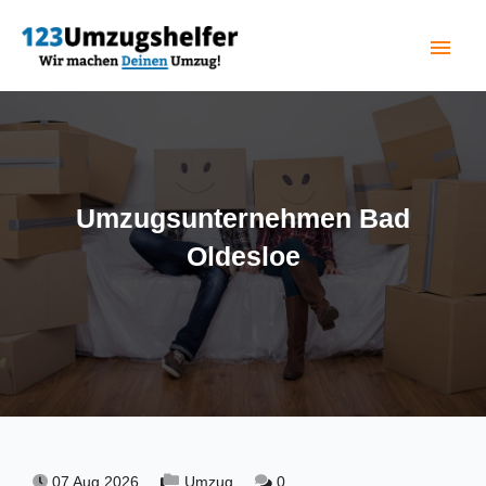
menu
(current)
Umzugsunternehmen Bad
Oldesloe
07 Aug 2026,
Umzug,
0