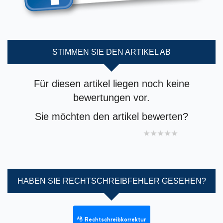
STIMMEN SIE DEN ARTIKEL AB
Für diesen artikel liegen noch keine
bewertungen vor.
Sie möchten den artikel bewerten?
1 star
2 stars
3 stars
4 stars
5 stars
HABEN SIE RECHTSCHREIBFEHLER GESEHEN?
Rechtschreibkorrektur