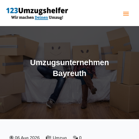
menu
(current)
Umzugsunternehmen
Bayreuth
06 Aug 2026,
Umzug,
0