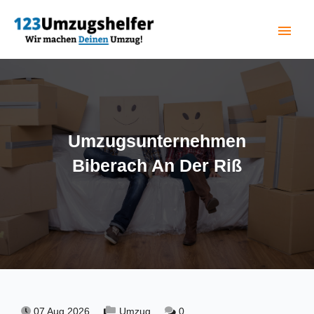
menu
(current)
Umzugsunternehmen
Biberach An Der Riß
07 Aug 2026,
Umzug,
0