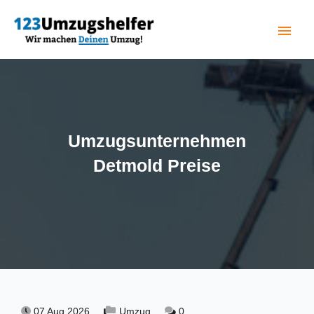
menu
(current)
Umzugsunternehmen
Detmold Preise
07 Aug 2026,
Umzug,
0