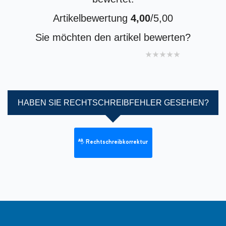
Artikelbewertung
4,00
/5,00
Sie möchten den artikel bewerten?
1 star
2 stars
3 stars
4 stars
5 stars
HABEN SIE RECHTSCHREIBFEHLER GESEHEN?
Rechtschreibkorrektur