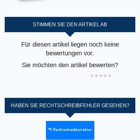
STIMMEN SIE DEN ARTIKEL AB
Für diesen artikel liegen noch keine
bewertungen vor.
Sie möchten den artikel bewerten?
1 star
2 stars
3 stars
4 stars
5 stars
HABEN SIE RECHTSCHREIBFEHLER GESEHEN?
Rechtschreibkorrektur