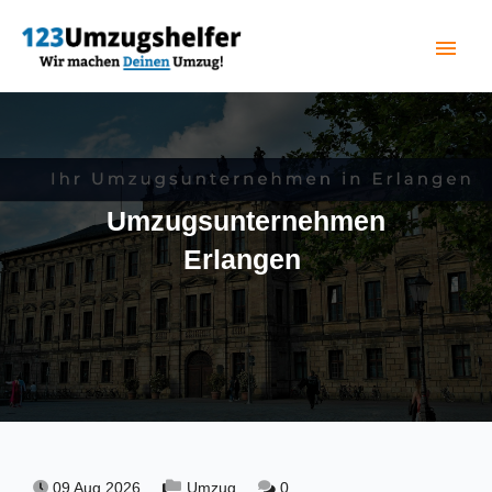
menu
(current)
Umzugsunternehmen
Erlangen
09 Aug 2026,
Umzug,
0