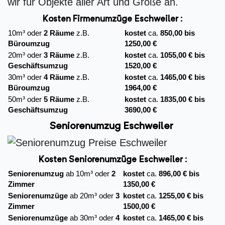
wir für Objekte aller Art und Größe an.
Kosten Firmenumzüge
Eschweiler :
10m³ oder
2 Räume
z.B.
kostet
ca.
850,00 bis
Büroumzug
1250,00 €
20m³ oder
3 Räume
z.B.
kostet
ca.
1055,00 € bis
Geschäftsumzug
1520,00 €
30m³ oder
4 Räume
z.B.
kostet
ca.
1465,00 € bis
Büroumzug
1964,00 €
50m³ oder
5 Räume
z.B.
kostet
ca.
1835,00 € bis
Geschäftsumzug
3690,00 €
Seniorenumzug Eschweiler
Kosten Seniorenumzüge Eschweiler :
Seniorenumzug
ab 10m³ oder
2
kostet
ca.
896,00 € bis
Zimmer
1350,00 €
Seniorenumzüge
ab 20m³ oder
3
kostet
ca.
1255,00 € bis
Zimmer
1500,00 €
Seniorenumzüge
ab 30m³ oder
4
kostet
ca.
1465,00 € bis