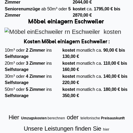
Zimmer
2044,00 €
Seniorenumzüge
ab 50m³ oder
5
kostet
ca.
1795,00 € bis
Zimmer
2870,00 €
Möbel einlagern Eschweiler
Kosten Möbel einlagern Eschweiler :
10m³ oder
2 Zimmer
ins
kostet
monatlich ca.
90,00 € bis
Selfstorage
130,00 €
20m³ oder
3 Zimmer
ins
kostet
monatlich ca.
110,00 € bis
Selfstorage
160,00 €
30m³ oder
4 Zimmer
ins
kostet
monatlich ca.
140,00 € bis
Selfstorage
220,00 €
50m³ oder
5 Zimmer
ins
kostet
monatlich ca.
180,00 € bis
Selfstorage
350,00 €
Hier
oder
Umzugskosten
berechnen
telefonische
Preisauskunft
Unsere Leistungen finden Sie
hier