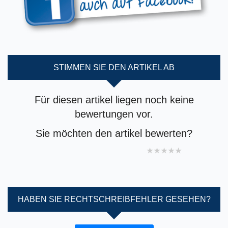
STIMMEN SIE DEN ARTIKEL AB
Für diesen artikel liegen noch keine
bewertungen vor.
Sie möchten den artikel bewerten?
1 star
2 stars
3 stars
4 stars
5 stars
HABEN SIE RECHTSCHREIBFEHLER GESEHEN?