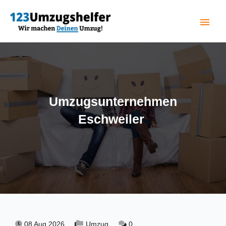
menu
(current)
Umzugsunternehmen
Eschweiler
08 Aug 2026,
Umzug,
0