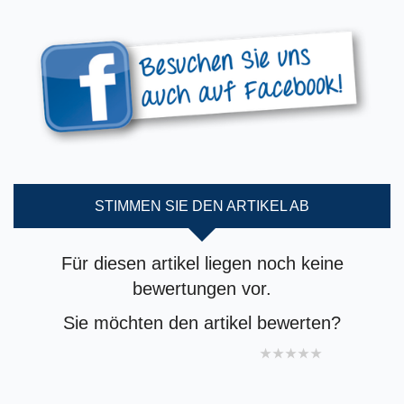
STIMMEN SIE DEN ARTIKEL AB
Für diesen artikel liegen noch keine
bewertungen vor.
Sie möchten den artikel bewerten?
1 star
2 stars
3 stars
4 stars
5 stars