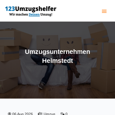
menu
(current)
Umzugsunternehmen
Helmstedt
06 Aug 2026,
Umzug,
0