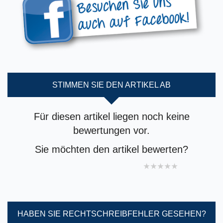
STIMMEN SIE DEN ARTIKEL AB
Für diesen artikel liegen noch keine
bewertungen vor.
Sie möchten den artikel bewerten?
1 star
2 stars
3 stars
4 stars
5 stars
HABEN SIE RECHTSCHREIBFEHLER GESEHEN?