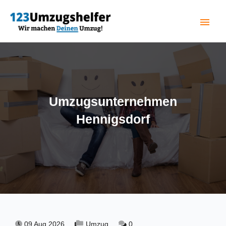
menu
(current)
Umzugsunternehmen
Hennigsdorf
09 Aug 2026,
Umzug,
0