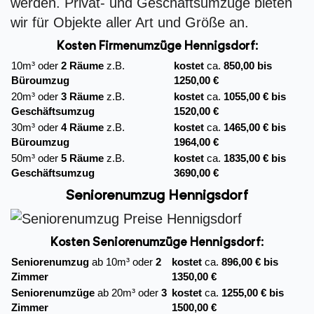
werden. Privat- und Geschäftsumzüge bieten
wir für Objekte aller Art und Größe an.
Kosten Firmenumzüge
Hennigsdorf:
10m³ oder
2 Räume
z.B.
kostet
ca.
850,00 bis
Büroumzug
1250,00 €
20m³ oder
3 Räume
z.B.
kostet
ca.
1055,00 € bis
Geschäftsumzug
1520,00 €
30m³ oder
4 Räume
z.B.
kostet
ca.
1465,00 € bis
Büroumzug
1964,00 €
50m³ oder
5 Räume
z.B.
kostet
ca.
1835,00 € bis
Geschäftsumzug
3690,00 €
Seniorenumzug Hennigsdorf
Kosten Seniorenumzüge Hennigsdorf:
Seniorenumzug
ab 10m³ oder
2
kostet
ca.
896,00 € bis
Zimmer
1350,00 €
Seniorenumzüge
ab 20m³ oder
3
kostet
ca.
1255,00 € bis
Zimmer
1500,00 €