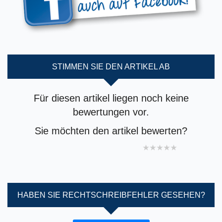
STIMMEN SIE DEN ARTIKEL AB
Für diesen artikel liegen noch keine
bewertungen vor.
Sie möchten den artikel bewerten?
1 star
2 stars
3 stars
4 stars
5 stars
HABEN SIE RECHTSCHREIBFEHLER GESEHEN?