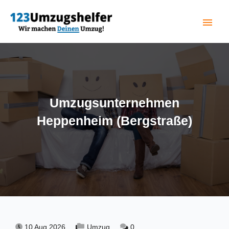
menu
(current)
Umzugsunternehmen
Heppenheim (Bergstraße)
10 Aug 2026,
Umzug,
0