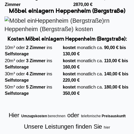
Zimmer
2870,00 €
Möbel einlagern Heppenheim (Bergstraße)
Kosten Möbel einlagern Heppenheim (Bergstraße):
10m³ oder
2 Zimmer
ins
kostet
monatlich ca.
90,00 € bis
Selfstorage
130,00 €
20m³ oder
3 Zimmer
ins
kostet
monatlich ca.
110,00 € bis
Selfstorage
160,00 €
30m³ oder
4 Zimmer
ins
kostet
monatlich ca.
140,00 € bis
Selfstorage
220,00 €
50m³ oder
5 Zimmer
ins
kostet
monatlich ca.
180,00 € bis
Selfstorage
350,00 €
Hier
oder
Umzugskosten
berechnen
telefonische
Preisauskunft
Unsere Leistungen finden Sie
hier