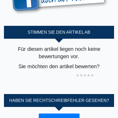
STIMMEN SIE DEN ARTIKEL AB
Für diesen artikel liegen noch keine
bewertungen vor.
Sie möchten den artikel bewerten?
1 star
2 stars
3 stars
4 stars
5 stars
HABEN SIE RECHTSCHREIBFEHLER GESEHEN?