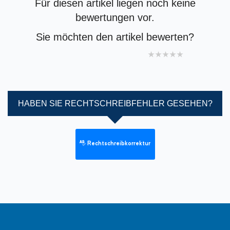
Für diesen artikel liegen noch keine
bewertungen vor.
Sie möchten den artikel bewerten?
1 star
2 stars
3 stars
4 stars
5 stars
HABEN SIE RECHTSCHREIBFEHLER GESEHEN?
Rechtschreibkorrektur