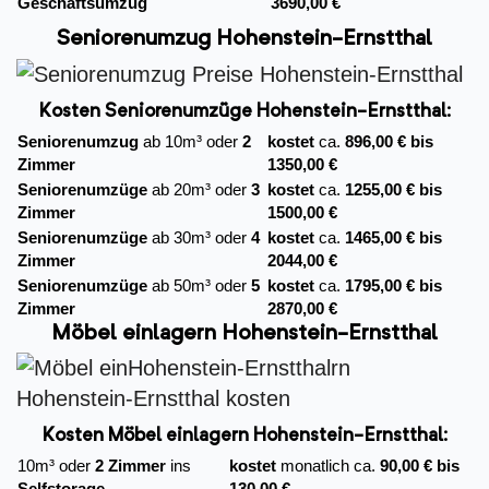
Geschäftsumzug
3690,00 €
Seniorenumzug Hohenstein-Ernstthal
Kosten Seniorenumzüge Hohenstein-Ernstthal:
Seniorenumzug
ab 10m³ oder
2
kostet
ca.
896,00 € bis
Zimmer
1350,00 €
Seniorenumzüge
ab 20m³ oder
3
kostet
ca.
1255,00 € bis
Zimmer
1500,00 €
Seniorenumzüge
ab 30m³ oder
4
kostet
ca.
1465,00 € bis
Zimmer
2044,00 €
Seniorenumzüge
ab 50m³ oder
5
kostet
ca.
1795,00 € bis
Zimmer
2870,00 €
Möbel einlagern Hohenstein-Ernstthal
Kosten Möbel einlagern Hohenstein-Ernstthal:
10m³ oder
2 Zimmer
ins
kostet
monatlich ca.
90,00 € bis
Selfstorage
130,00 €