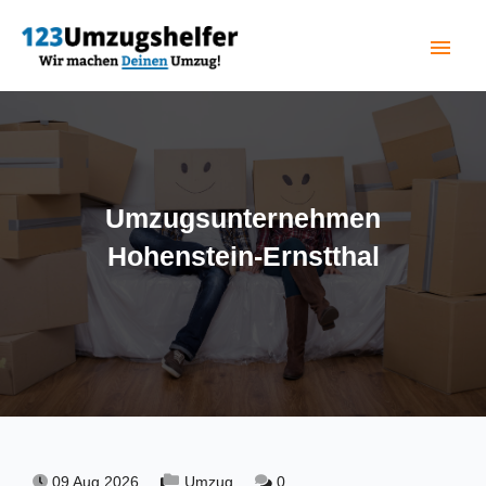
menu
(current)
Umzugsunternehmen
Hohenstein-Ernstthal
09 Aug 2026,
Umzug,
0