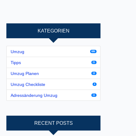
KATEGORIEN
Umzug
686
Tipps
21
Umzug Planen
12
Umzug Checkliste
4
Adressänderung Umzug
11
RECENT POSTS