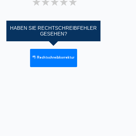
1 star
2 stars
3 stars
4 stars
5 stars
HABEN SIE RECHTSCHREIBFEHLER
GESEHEN?
Rechtschreibkorrektur