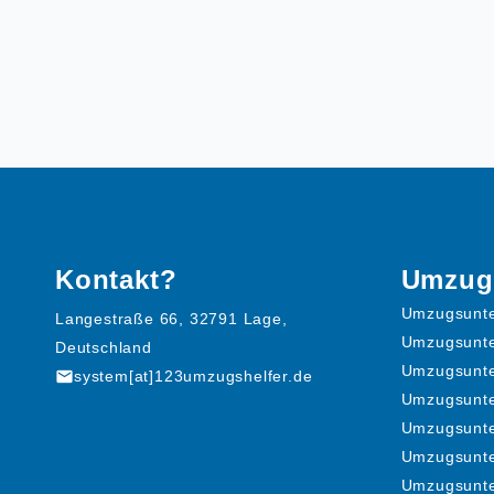
Kontakt?
Umzug
Umzugsunte
Langestraße 66, 32791 Lage,
Umzugsunt
Deutschland
Umzugsunt
mail
system[at]123umzugshelfer.de
Umzugsunt
Umzugsunt
Umzugsunte
Umzugsunt