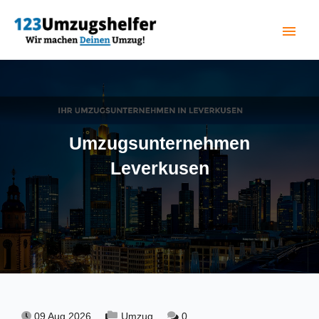
menu
(current)
Umzugsunternehmen
Leverkusen
09 Aug 2026,
Umzug,
0