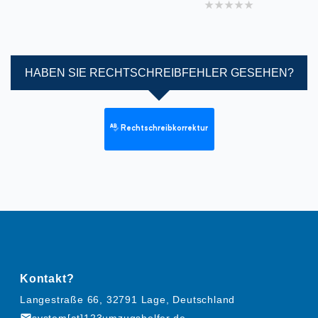
1 star
2 stars
3 stars
4 stars
5 stars
HABEN SIE RECHTSCHREIBFEHLER GESEHEN?
Rechtschreibkorrektur
Kontakt?
Langestraße 66, 32791 Lage, Deutschland
mail
system[at]123umzugshelfer.de