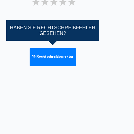
1 star
2 stars
3 stars
4 stars
5 stars
HABEN SIE RECHTSCHREIBFEHLER
GESEHEN?
Rechtschreibkorrektur