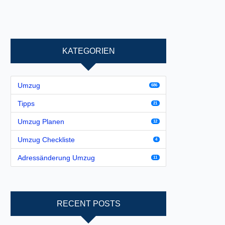
KATEGORIEN
Umzug
686
Tipps
21
Umzug Planen
12
Umzug Checkliste
4
Adressänderung Umzug
11
RECENT POSTS