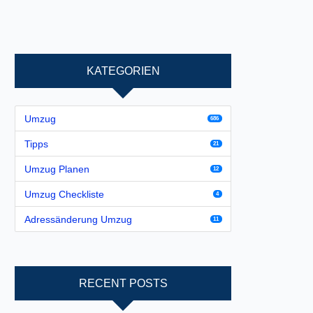
KATEGORIEN
Umzug
686
Tipps
21
Umzug Planen
12
Umzug Checkliste
4
Adressänderung Umzug
11
RECENT POSTS