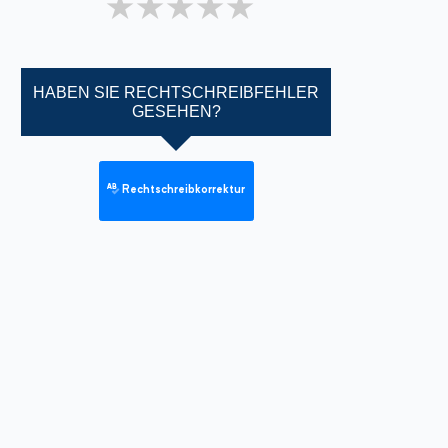
1 star
2 stars
3 stars
4 stars
5 stars
HABEN SIE RECHTSCHREIBFEHLER
GESEHEN?
Rechtschreibkorrektur