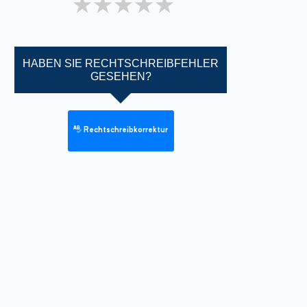
1 star
2 stars
3 stars
4 stars
5 stars
HABEN SIE RECHTSCHREIBFEHLER
GESEHEN?
Rechtschreibkorrektur