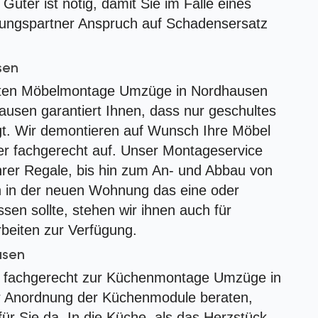
üter ist nötig, damit Sie im Falle eines
rungspartner Anspruch auf Schadensersatz
sen
chten Möbelmontage Umzüge in Nordhausen
hausen garantiert Ihnen, dass nur geschultes
gt. Wir demontieren auf Wunsch Ihre Möbel
er fachgerecht auf. Unser Montageservice
rer Regale, bis hin zum An- und Abbau von
 in der neuen Wohnung das eine oder
sen sollte, stehen wir ihnen auch für
beiten zur Verfügung.
usen
h fachgerecht zur Küchenmontage Umzüge in
 Anordnung der Küchenmodule beraten,
für Sie da. In die Küche, als das Herzstück