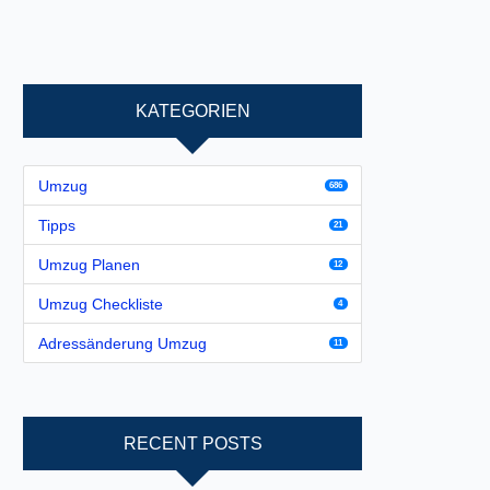
KATEGORIEN
Umzug
686
Tipps
21
Umzug Planen
12
Umzug Checkliste
4
Adressänderung Umzug
11
RECENT POSTS