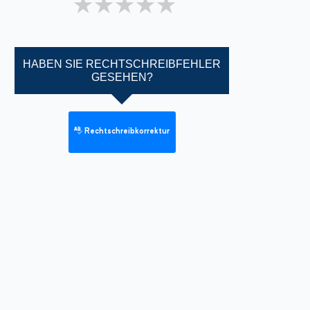
1 star
2 stars
3 stars
4 stars
5 stars
HABEN SIE RECHTSCHREIBFEHLER
GESEHEN?
Rechtschreibkorrektur