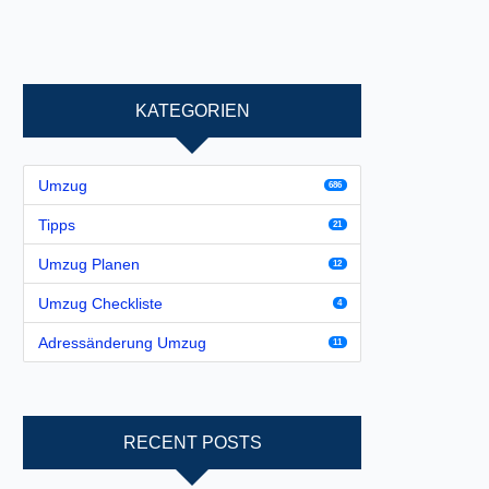
KATEGORIEN
Umzug
686
Tipps
21
Umzug Planen
12
Umzug Checkliste
4
Adressänderung Umzug
11
RECENT POSTS