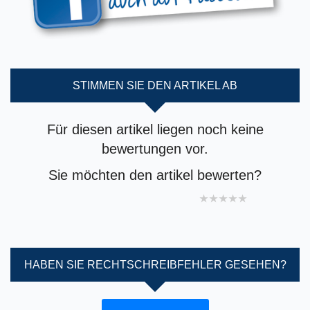
STIMMEN SIE DEN ARTIKEL AB
Für diesen artikel liegen noch keine
bewertungen vor.
Sie möchten den artikel bewerten?
1 star
2 stars
3 stars
4 stars
5 stars
HABEN SIE RECHTSCHREIBFEHLER GESEHEN?