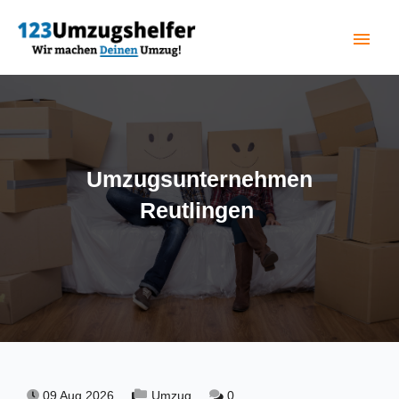
menu
(current)
Umzugsunternehmen
Reutlingen
09 Aug 2026,
Umzug,
0