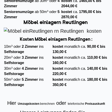
Seniorenumzüge
ab 30m³ oder
4
kostet
ca.
1465,00 € bis
Zimmer
2044,00 €
Seniorenumzüge
ab 50m³ oder
5
kostet
ca.
1795,00 € bis
Zimmer
2870,00 €
Möbel einlagern Reutlingen
Kosten Möbel einlagern Reutlingen :
10m³ oder
2 Zimmer
ins
kostet
monatlich ca.
90,00 € bis
Selfstorage
130,00 €
20m³ oder
3 Zimmer
ins
kostet
monatlich ca.
110,00 € bis
Selfstorage
160,00 €
30m³ oder
4 Zimmer
ins
kostet
monatlich ca.
140,00 € bis
Selfstorage
220,00 €
50m³ oder
5 Zimmer
ins
kostet
monatlich ca.
180,00 € bis
Selfstorage
350,00 €
Hier
oder
Umzugskosten
berechnen
telefonische
Preisauskunft