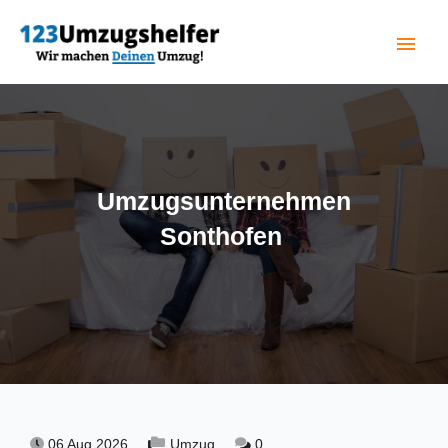
menu
(current)
Umzugsunternehmen
Sonthofen
06 Aug 2026,
Umzug,
0