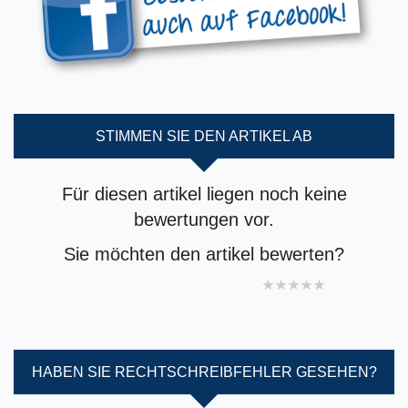
STIMMEN SIE DEN ARTIKEL AB
Für diesen artikel liegen noch keine
bewertungen vor.
Sie möchten den artikel bewerten?
1 star
2 stars
3 stars
4 stars
5 stars
HABEN SIE RECHTSCHREIBFEHLER GESEHEN?