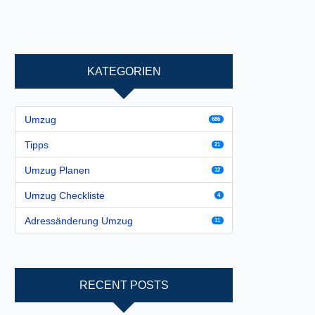
KATEGORIEN
Umzug
686
Tipps
21
Umzug Planen
12
Umzug Checkliste
4
Adressänderung Umzug
11
RECENT POSTS