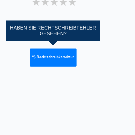
1 star
2 stars
3 stars
4 stars
5 stars
HABEN SIE RECHTSCHREIBFEHLER
GESEHEN?
Rechtschreibkorrektur