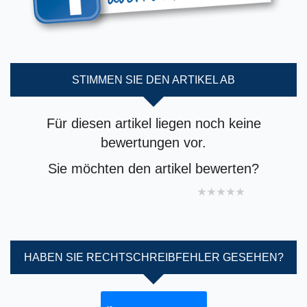
STIMMEN SIE DEN ARTIKEL AB
Für diesen artikel liegen noch keine
bewertungen vor.
Sie möchten den artikel bewerten?
1 star
2 stars
3 stars
4 stars
5 stars
HABEN SIE RECHTSCHREIBFEHLER GESEHEN?