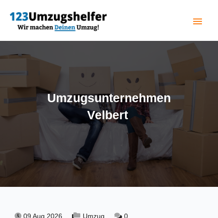
menu
(current)
Umzugsunternehmen
Velbert
09 Aug 2026,
Umzug,
0