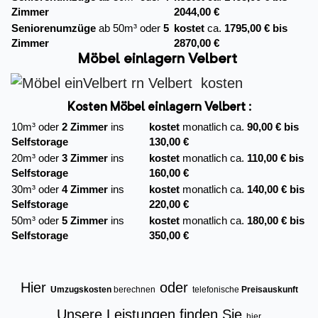
Zimmer
2044,00 €
Seniorenumzüge
ab 50m³ oder
5
kostet
ca.
1795,00 € bis
Zimmer
2870,00 €
Möbel einlagern Velbert
Kosten Möbel einlagern Velbert :
10m³ oder
2 Zimmer
ins
kostet
monatlich ca.
90,00 € bis
Selfstorage
130,00 €
20m³ oder
3 Zimmer
ins
kostet
monatlich ca.
110,00 € bis
Selfstorage
160,00 €
30m³ oder
4 Zimmer
ins
kostet
monatlich ca.
140,00 € bis
Selfstorage
220,00 €
50m³ oder
5 Zimmer
ins
kostet
monatlich ca.
180,00 € bis
Selfstorage
350,00 €
Hier
oder
Umzugskosten
berechnen
telefonische
Preisauskunft
Unsere Leistungen finden Sie
hier