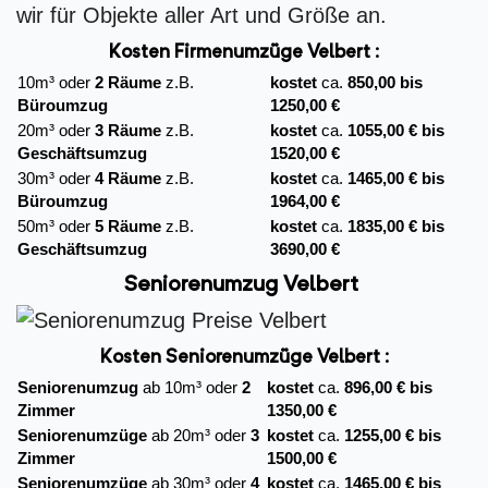
wir für Objekte aller Art und Größe an.
Kosten Firmenumzüge
Velbert :
10m³ oder
2 Räume
z.B.
kostet
ca.
850,00 bis
Büroumzug
1250,00 €
20m³ oder
3 Räume
z.B.
kostet
ca.
1055,00 € bis
Geschäftsumzug
1520,00 €
30m³ oder
4 Räume
z.B.
kostet
ca.
1465,00 € bis
Büroumzug
1964,00 €
50m³ oder
5 Räume
z.B.
kostet
ca.
1835,00 € bis
Geschäftsumzug
3690,00 €
Seniorenumzug Velbert
Kosten Seniorenumzüge Velbert :
Seniorenumzug
ab 10m³ oder
2
kostet
ca.
896,00 € bis
Zimmer
1350,00 €
Seniorenumzüge
ab 20m³ oder
3
kostet
ca.
1255,00 € bis
Zimmer
1500,00 €
Seniorenumzüge
ab 30m³ oder
4
kostet
ca.
1465,00 € bis