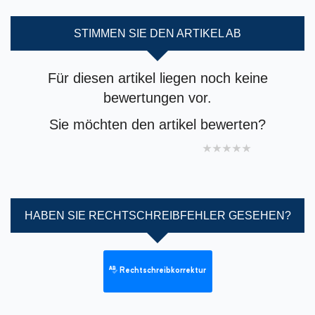
STIMMEN SIE DEN ARTIKEL AB
Für diesen artikel liegen noch keine
bewertungen vor.
Sie möchten den artikel bewerten?
1 star
2 stars
3 stars
4 stars
5 stars
HABEN SIE RECHTSCHREIBFEHLER GESEHEN?
Rechtschreibkorrektur