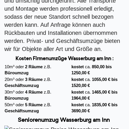
und umsichtig durchgeführt. Alle Transporte
und Montage werden professionell erledigt,
sodass der neue Standort schnell bezogen
werden kann. Auf Anfrage können auch
Rückbauten und Installationen übernommen
werden. Privat- und Geschäftsumzüge bieten
wir für Objekte aller Art und Größe an.
Kosten Firmenumzüge
Wasserburg am Inn :
10m³ oder
2 Räume
z.B.
kostet
ca.
850,00 bis
Büroumzug
1250,00 €
20m³ oder
3 Räume
z.B.
kostet
ca.
1055,00 € bis
Geschäftsumzug
1520,00 €
30m³ oder
4 Räume
z.B.
kostet
ca.
1465,00 € bis
Büroumzug
1964,00 €
50m³ oder
5 Räume
z.B.
kostet
ca.
1835,00 € bis
Geschäftsumzug
3690,00 €
Seniorenumzug Wasserburg am Inn