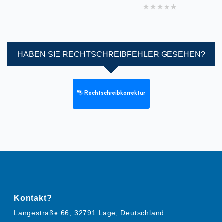
1 star
2 stars
3 stars
4 stars
5 stars
HABEN SIE RECHTSCHREIBFEHLER GESEHEN?
Rechtschreibkorrektur
Kontakt?
Langestraße 66, 32791 Lage, Deutschland