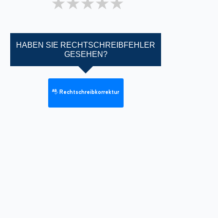
1 star
2 stars
3 stars
4 stars
5 stars
HABEN SIE RECHTSCHREIBFEHLER
GESEHEN?
Rechtschreibkorrektur