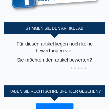
STIMMEN SIE DEN ARTIKEL AB
Für diesen artikel liegen noch keine
bewertungen vor.
Sie möchten den artikel bewerten?
1 star
2 stars
3 stars
4 stars
5 stars
HABEN SIE RECHTSCHREIBFEHLER GESEHEN?