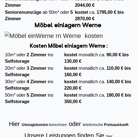
Zimmer
2044,00 €
Seniorenumzüge
ab 50m³ oder
5
kostet
ca.
1795,00 € bis
Zimmer
2870,00 €
Möbel einlagern Werne
Kosten Möbel einlagern Werne :
10m³ oder
2 Zimmer
ins
kostet
monatlich ca.
90,00 € bis
Selfstorage
130,00 €
20m³ oder
3 Zimmer
ins
kostet
monatlich ca.
110,00 € bis
Selfstorage
160,00 €
30m³ oder
4 Zimmer
ins
kostet
monatlich ca.
140,00 € bis
Selfstorage
220,00 €
50m³ oder
5 Zimmer
ins
kostet
monatlich ca.
180,00 € bis
Selfstorage
350,00 €
Hier
oder
Umzugskosten
berechnen
telefonische
Preisauskunft
Unsere Leistungen finden Sie
hier