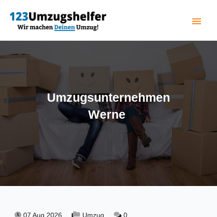
menu
(current)
Umzugsunternehmen
Werne
07 Aug 2026,
Umzug,
0