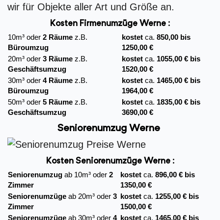
wir für Objekte aller Art und Größe an.
Kosten Firmenumzüge
Werne :
10m³ oder
2 Räume
z.B.
kostet
ca.
850,00 bis
Büroumzug
1250,00 €
20m³ oder
3 Räume
z.B.
kostet
ca.
1055,00 € bis
Geschäftsumzug
1520,00 €
30m³ oder
4 Räume
z.B.
kostet
ca.
1465,00 € bis
Büroumzug
1964,00 €
50m³ oder
5 Räume
z.B.
kostet
ca.
1835,00 € bis
Geschäftsumzug
3690,00 €
Seniorenumzug Werne
Kosten Seniorenumzüge Werne :
Seniorenumzug
ab 10m³ oder
2
kostet
ca.
896,00 € bis
Zimmer
1350,00 €
Seniorenumzüge
ab 20m³ oder
3
kostet
ca.
1255,00 € bis
Zimmer
1500,00 €
Seniorenumzüge
ab 30m³ oder
4
kostet
ca.
1465,00 € bis