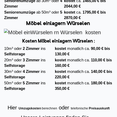
Seniorenumzüge
ab 30m³ oder
4
kostet
ca.
1465,00 € bis
Zimmer
2044,00 €
Seniorenumzüge
ab 50m³ oder
5
kostet
ca.
1795,00 € bis
Zimmer
2870,00 €
Möbel einlagern Würselen
Kosten Möbel einlagern Würselen :
10m³ oder
2 Zimmer
ins
kostet
monatlich ca.
90,00 € bis
Selfstorage
130,00 €
20m³ oder
3 Zimmer
ins
kostet
monatlich ca.
110,00 € bis
Selfstorage
160,00 €
30m³ oder
4 Zimmer
ins
kostet
monatlich ca.
140,00 € bis
Selfstorage
220,00 €
50m³ oder
5 Zimmer
ins
kostet
monatlich ca.
180,00 € bis
Selfstorage
350,00 €
Hier
oder
Umzugskosten
berechnen
telefonische
Preisauskunft