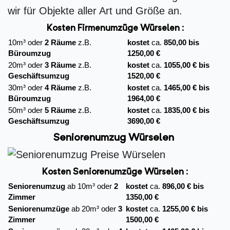
wir für Objekte aller Art und Größe an.
Kosten Firmenumzüge
Würselen :
10m³ oder
2 Räume
z.B.
kostet
ca.
850,00 bis
Büroumzug
1250,00 €
20m³ oder
3 Räume
z.B.
kostet
ca.
1055,00 € bis
Geschäftsumzug
1520,00 €
30m³ oder
4 Räume
z.B.
kostet
ca.
1465,00 € bis
Büroumzug
1964,00 €
50m³ oder
5 Räume
z.B.
kostet
ca.
1835,00 € bis
Geschäftsumzug
3690,00 €
Seniorenumzug Würselen
Kosten Seniorenumzüge Würselen :
Seniorenumzug
ab 10m³ oder
2
kostet
ca.
896,00 € bis
Zimmer
1350,00 €
Seniorenumzüge
ab 20m³ oder
3
kostet
ca.
1255,00 € bis
Zimmer
1500,00 €