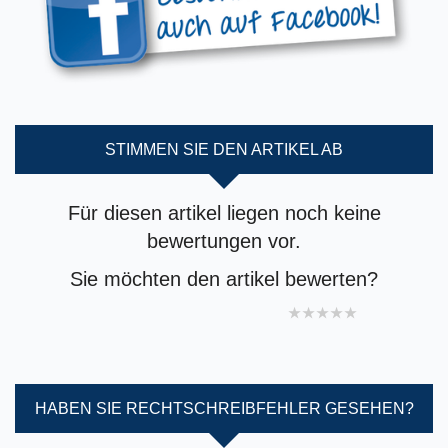
STIMMEN SIE DEN ARTIKEL AB
Für diesen artikel liegen noch keine
bewertungen vor.
Sie möchten den artikel bewerten?
1 star
2 stars
3 stars
4 stars
5 stars
HABEN SIE RECHTSCHREIBFEHLER GESEHEN?