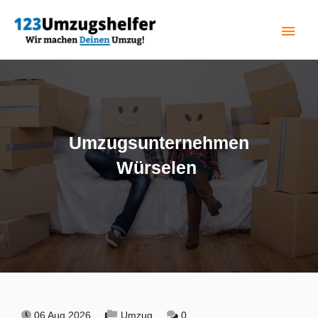
menu
(current)
Umzugsunternehmen
Würselen
06 Aug 2026,
Umzug,
0