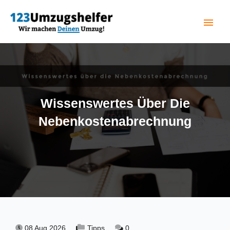
menu
(current)
Wissenswertes Über Die
Nebenkostenabrechnung
08 Aug 2026,
Tipps,
0