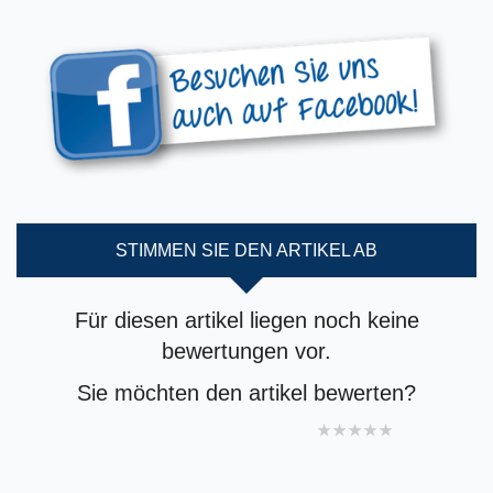
STIMMEN SIE DEN ARTIKEL AB
Für diesen artikel liegen noch keine
bewertungen vor.
Sie möchten den artikel bewerten?
1 star
2 stars
3 stars
4 stars
5 stars