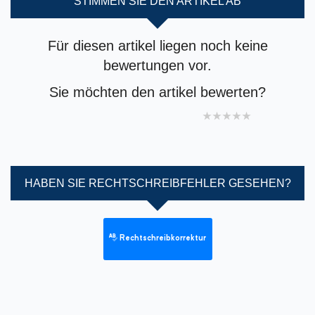
STIMMEN SIE DEN ARTIKEL AB
Für diesen artikel liegen noch keine
bewertungen vor.
Sie möchten den artikel bewerten?
1 star
2 stars
3 stars
4 stars
5 stars
HABEN SIE RECHTSCHREIBFEHLER GESEHEN?
Rechtschreibkorrektur