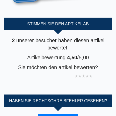
STIMMEN SIE DEN ARTIKEL AB
2
unserer besucher haben diesen artikel
bewertet.
Artikelbewertung
4,50
/5,00
Sie möchten den artikel bewerten?
1 star
2 stars
3 stars
4 stars
5 stars
HABEN SIE RECHTSCHREIBFEHLER GESEHEN?