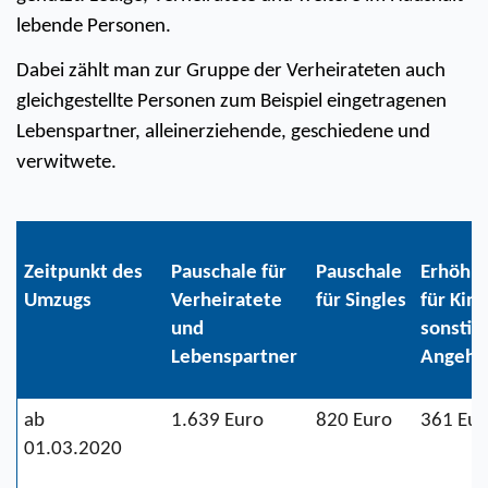
lebende Personen.
Dabei zählt man zur Gruppe der Verheirateten auch 
gleichgestellte Personen zum Beispiel eingetragenen 
Lebenspartner, alleinerziehende, geschiedene und 
verwitwete.
Zeitpunkt des 
Pauschale für 
Pauschale 
Erhöhun
Umzugs
Verheiratete 
für Singles
für Kind
und 
sonstige
Lebenspartner 
Angehö
ab 
1.639 Euro 
820 Euro 
361 Eur
01.03.2020        