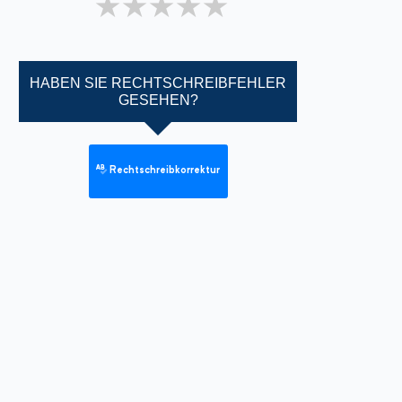
1 star
2 stars
3 stars
4 stars
5 stars
HABEN SIE RECHTSCHREIBFEHLER
GESEHEN?
Rechtschreibkorrektur