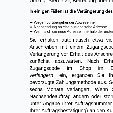
Umzug, Sterbefall, Betreuung oder I
In einigen Fällen ist die Verlängerung d
➥
Wegen vorübergehender Abwesenheit.
➥
Nachsendung an eine ausländische Adresse.
➥
Wenn sich die neue Adresse innerhalb der erste
Sie erhalten automatisch etwa vi
Anschreiben mit einem Zugangscod
Verlängerung vor Erhalt des Anschrei
zunächst abzuwarten.
Nach Erh
Zugangscode im Shop im 
verlängern"
ein, ergänzen Sie Ih
bevorzugte Zahlungsmethode aus. So
sechs Monate verlängert.
Wenn Si
Nachsendeauftrag ändern oder storn
unter Angabe Ihrer Auftragsnummer 
Ihrer Auftragsbestätigung) an den K