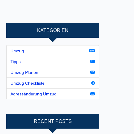
KATEGORIEN
Umzug
686
Tipps
21
Umzug Planen
12
Umzug Checkliste
4
Adressänderung Umzug
11
RECENT POSTS